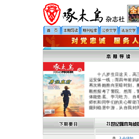
十八岁生日这天，高
运安保一线；而四年前妈
再次将她推向至暗时刻。
毅然报考了警院。然而，
体能垫底、学习吃力、自
师长和同学们的关心帮助
腿到稳居中游，从自我封
这一过程中，她循着父辈
到了站立的支点，也逐渐
旗帜，也是让伤痛开出花
这部长篇小说入选中国
活”项目，系国家一级作家
入会须知