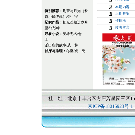
韩青辰历时四年深耕警营
本期内容
护者铸就精神丰碑，更在
特别推荐：
刑警与月光（长
担当化作一代代青年民警
上期答案
篇小说连载）/钟 宇
在拉萨有一种慢生活，
侦探榜
纪实作品：
把光芒藏进岁月
市紧张焦虑的节奏，近年
读者留言
里/张战峰
漂”“南漂”，醉心于手中
好看小说：
英雄无名/仓
容的“拉漂”生活。然而，
土
和，岁月静好的背后，总
派出所的故事/从 林
前，是公安民警日夜守护
侦探与推理：
冬至/戎 禹
灯彻夜长明……西藏和平解
纪实作品《
回到拉萨
》，
民警们同吃同住同巡逻，
众惦记的感受，那是所有
去的意义所在。
不孝有三，无后为大
凯这对恩爱夫妻踏上了艰
奈何
非花非果
。面对公婆
律的夹缝难以抉择，曾经
社 址：北京市丰台区方庄芳星园三区15
然褪色。穷途末路之际，
京ICP备18015923号-1
开，真的能彻底挣脱这场
穿上军装，他在雨林
井道擒凶。在战友眼中，
中，他是日后要成为的那
儿子永葆善良正直。然而